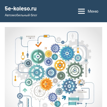
Перейти
5e-koleso.ru
к
Меню
Автомобильный блог
содержимому